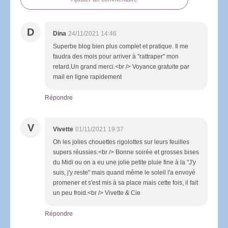
D
Dina
24/11/2021 14:46
Superbe blog bien plus complet et pratique. Il me
faudra des mois pour arriver à "rattraper" mon
retard.Un grand merci.<br /> Voyance gratuite par
mail en ligne rapidement
Répondre
V
Vivette
01/11/2021 19:37
Oh les jolies chouettes rigolottes sur leurs feuilles
supers réussies.<br /> Bonne soirée et grosses bises
du Midi ou on a eu une jolie petite pluie fine à la "J'y
suis, j'y reste" mais quand même le soleil l'a envoyé
promener et s'est mis à sa place mais cette fois, il fait
un peu froid.<br /> Vivette & Cie
Répondre