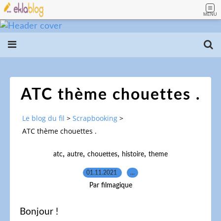
MENU
ATC thème chouettes .
Le blog du fil
>
Scrapbooking
>
ATC thème chouettes .
,
,
,
,
atc
autre
chouettes
histoire
theme
01.11.2021
…
Par filmagique
Bonjour !