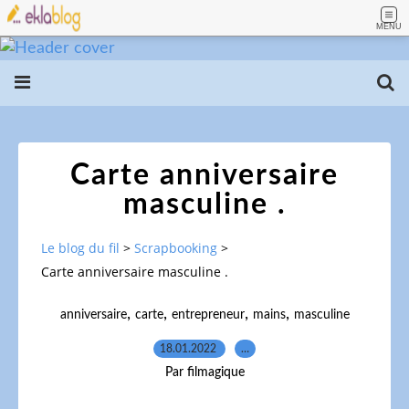
MENU
Carte anniversaire
masculine .
Le blog du fil
>
Scrapbooking
>
Carte anniversaire masculine .
,
,
,
,
anniversaire
carte
entrepreneur
mains
masculine
18.01.2022
…
Par filmagique