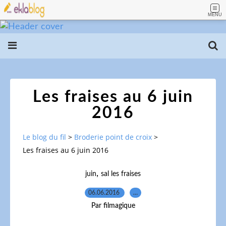
MENU
Les fraises au 6 juin
2016
Le blog du fil
>
Broderie point de croix
>
Les fraises au 6 juin 2016
,
juin
sal les fraises
06.06.2016
…
Par filmagique