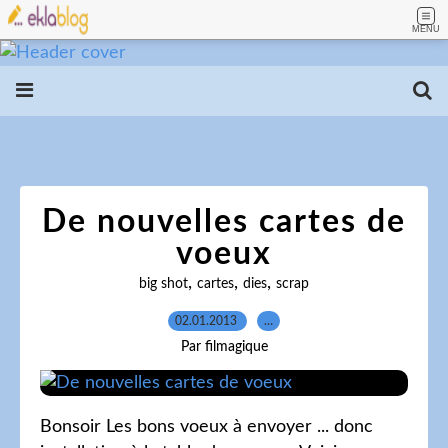
MENU
De nouvelles cartes de
voeux
,
,
,
big shot
cartes
dies
scrap
02.01.2013
…
Par filmagique
Bonsoir Les bons voeux à envoyer ... donc