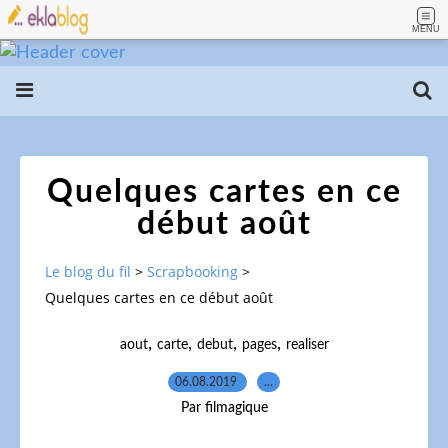
MENU
Quelques cartes en ce
début août
Le blog du fil
>
Scrapbooking
>
Quelques cartes en ce début août
,
,
,
,
aout
carte
debut
pages
realiser
06.08.2019
…
Par filmagique