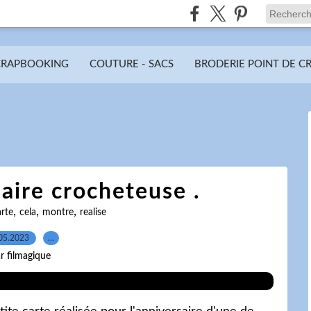
CRAPBOOKING
COUTURE - SACS
BRODERIE POINT DE C
aire crocheteuse .
,
,
,
rte
cela
montre
realise
05.2023
…
r filmagique