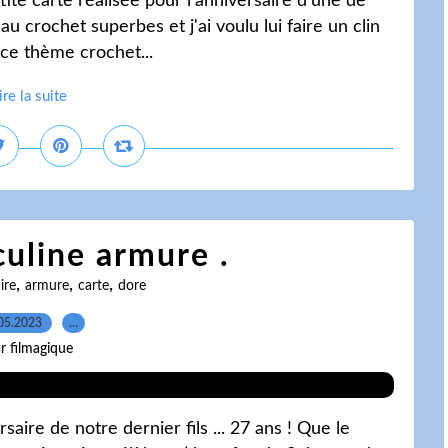
ite carte réalisée pour l'anniversaire d'une de
au crochet superbes et j'ai voulu lui faire un clin
r ce thème crochet...
ire la suite
uline armure .
,
,
,
ire
armure
carte
dore
05.2023
…
r filmagique
saire de notre dernier fils ... 27 ans ! Que le