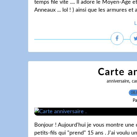
temps file vite .... Il adore le Moyen-Age
Anneaux ... lol ! ) ainsi que les armures et
L
Carte an
,
anniversaire
ca
08.
Pa
Bonjour ! Aujourd'hui je vous montre une c
petits-fils qui "prend" 15 ans . J'ai voulu 