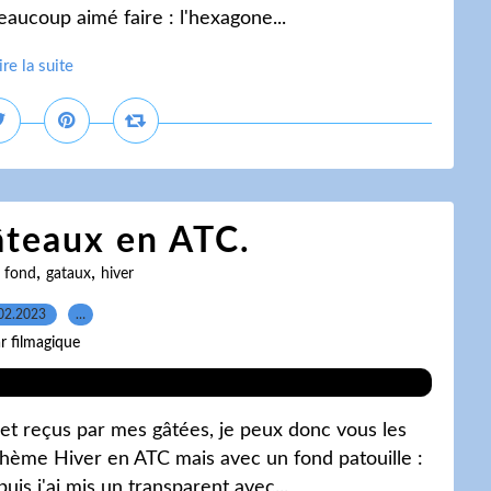
beaucoup aimé faire : l'hexagone...
ire la suite
âteaux en ATC.
,
,
,
fond
gataux
hiver
02.2023
…
r filmagique
 et reçus par mes gâtées, je peux donc vous les
thème Hiver en ATC mais avec un fond patouille :
uis j'ai mis un transparent avec...