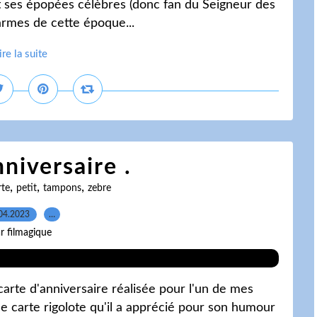
 et ses épopées célèbres (donc fan du Seigneur des
 armes de cette époque...
ire la suite
niversaire .
,
,
,
rte
petit
tampons
zebre
04.2023
…
r filmagique
arte d'anniversaire réalisée pour l'un de mes
une carte rigolote qu'il a apprécié pour son humour