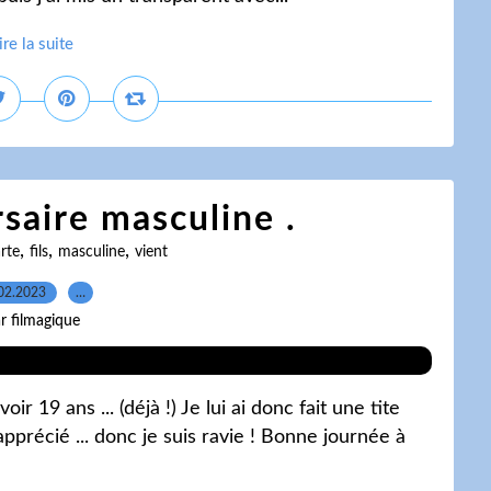
ire la suite
saire masculine .
,
,
,
rte
fils
masculine
vient
02.2023
…
r filmagique
oir 19 ans ... (déjà !) Je lui ai donc fait une tite
 apprécié ... donc je suis ravie ! Bonne journée à