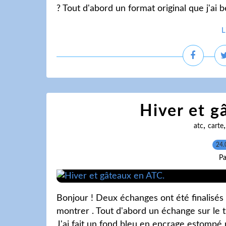
? Tout d'abord un format original que j'ai 
L
Hiver et g
,
atc
carte
24.
Pa
Bonjour ! Deux échanges ont été finalisés
montrer . Tout d'abord un échange sur le 
J'ai fait un fond bleu en encrage estompé p