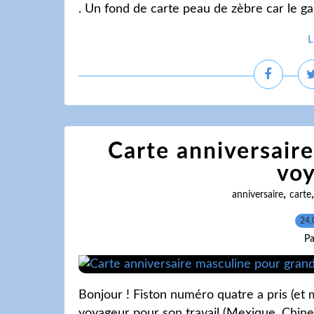
. Un fond de carte peau de zèbre car le ga
L
Carte anniversair
voy
,
anniversaire
carte
24.
Pa
Bonjour ! Fiston numéro quatre a pris (et mo
voyageur pour son travail (Mexique, Chine, 