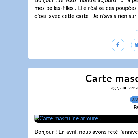
Bonjour ! Je vous montre aujourd'hui la pet
mes belles-filles . Elle réalise des poupées 
d'oeil avec cette carte . Je n'avais rien su
L
Carte masc
,
age
anniversa
07.
Pa
Bonjour ! En avril, nous avons fêté l'anniver