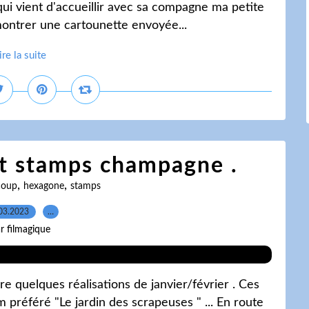
 qui vient d'accueillir avec sa compagne ma petite
s montrer une cartounette envoyée...
ire la suite
t stamps champagne .
,
,
coup
hexagone
stamps
03.2023
…
r filmagique
e quelques réalisations de janvier/février . Ces
préféré "Le jardin des scrapeuses " ... En route