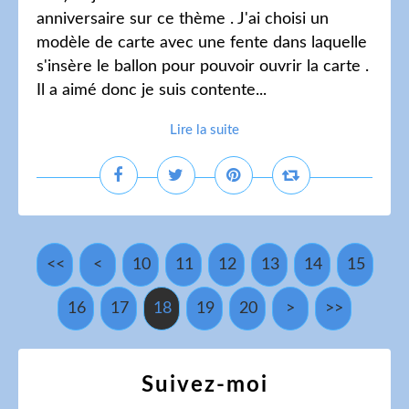
anniversaire sur ce thème . J'ai choisi un
modèle de carte avec une fente dans laquelle
s'insère le ballon pour pouvoir ouvrir la carte .
Il a aimé donc je suis contente...
Lire la suite
<<
<
10
11
12
13
14
15
16
17
18
19
20
30
40
>
>>
Suivez-moi