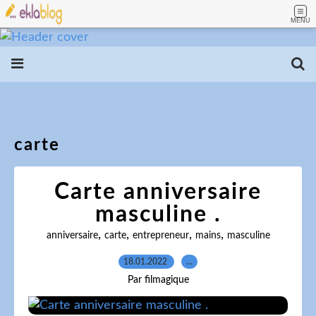
MENU
carte
Carte anniversaire
masculine .
,
,
,
,
anniversaire
carte
entrepreneur
mains
masculine
18.01.2022
…
Par filmagique