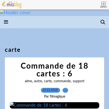
MENU
carte
Commande de 18
cartes : 6
,
,
,
,
aime
autre
carte
commande
support
12.12.2018
…
Par filmagique