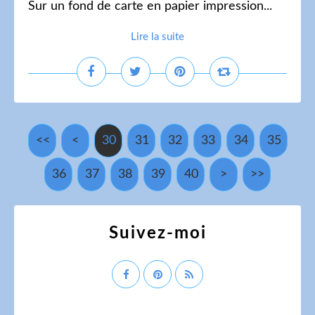
Sur un fond de carte en papier impression...
Lire la suite
<<
<
10
20
30
31
32
33
34
35
36
37
38
39
40
>
>>
Suivez-moi