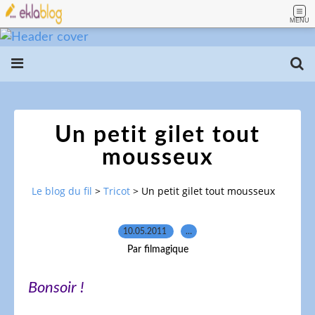
MENU
Un petit gilet tout
mousseux
Le blog du fil
>
Tricot
>
Un petit gilet tout mousseux
10.05.2011
…
Par filmagique
Bonsoir !