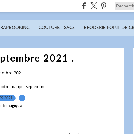
CRAPBOOKING
COUTURE - SACS
BRODERIE POINT DE C
eptembre 2021 .
embre 2021 .
,
,
ontre
nappe
septembre
09.2021
…
r filmagique