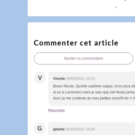
.
Commenter cet article
Ajouter un commentaire
V
Vivette
06/09/2021 19:32
Bravo Nicole, Qu'elle sublime nappe, et en plus el
ai vu à Locronan) mais je sais que j'en ferais jamais
donc je me contente de mes petites croix!!!!<br />
Répondre
G
ginette
05/09/2021 18:59