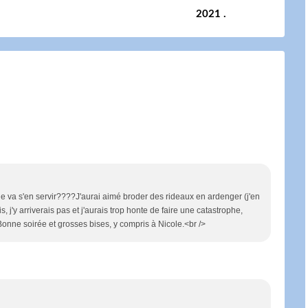
2021 .
le va s'en servir????J'aurai aimé broder des rideaux en ardenger (j'en
, j'y arriverais pas et j'aurais trop honte de faire une catastrophe,
 Bonne soirée et grosses bises, y compris à Nicole.<br />