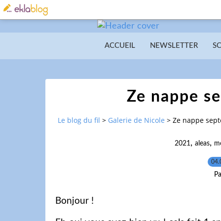
ACCUEIL
NEWSLETTER
S
Ze nappe s
Le blog du fil
>
Galerie de Nicole
>
Ze nappe sept
,
,
2021
aleas
m
04.
Pa
Bonjour !