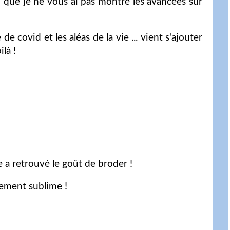
n que je ne vous ai pas montré les avancées sur
 covid et les aléas de la vie ... vient s'ajouter
là !
e a retrouvé le goût de broder !
ement sublime !