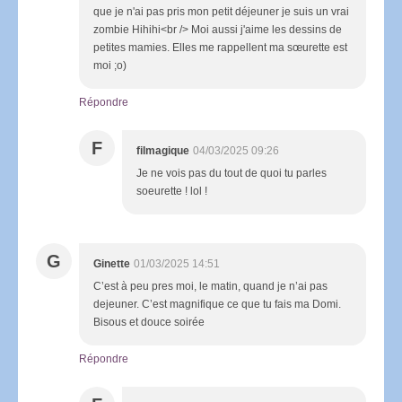
que je n'ai pas pris mon petit déjeuner je suis un vrai
zombie Hihihi<br /> Moi aussi j'aime les dessins de
petites mamies. Elles me rappellent ma sœurette est
moi ;o)
Répondre
F
filmagique
04/03/2025 09:26
Je ne vois pas du tout de quoi tu parles
soeurette ! lol !
G
Ginette
01/03/2025 14:51
C’est à peu pres moi, le matin, quand je n’ai pas
dejeuner. C’est magnifique ce que tu fais ma Domi.
Bisous et douce soirée
Répondre