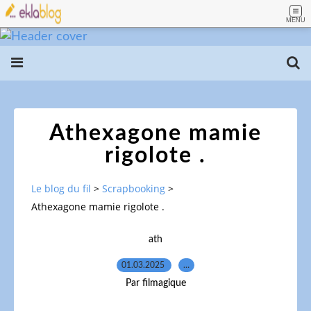
MENU
Athexagone mamie
rigolote .
Le blog du fil
>
Scrapbooking
>
Athexagone mamie rigolote .
ath
01.03.2025
…
Par filmagique