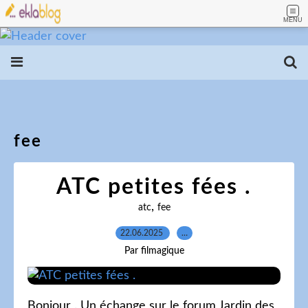
MENU
fee
ATC petites fées .
,
atc
fee
22.06.2025
…
Par filmagique
Bonjour . Un échange sur le forum Jardin des