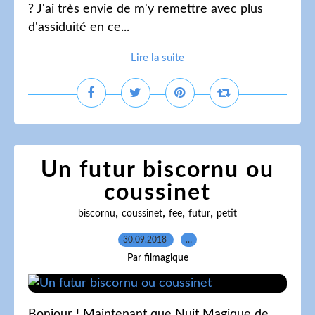
? J'ai très envie de m'y remettre avec plus
d'assiduité en ce...
Lire la suite
Un futur biscornu ou
coussinet
,
,
,
,
biscornu
coussinet
fee
futur
petit
30.09.2018
…
Par filmagique
Bonjour ! Maintenant que Nuit Magique de