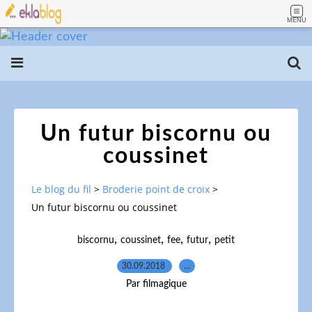
MENU
Un futur biscornu ou
coussinet
Le blog du fil
>
Broderie point de croix
>
Un futur biscornu ou coussinet
,
,
,
,
biscornu
coussinet
fee
futur
petit
30.09.2018
…
Par filmagique