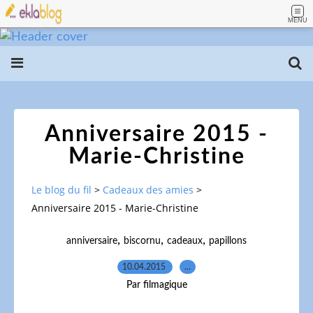
MENU
Anniversaire 2015 -
Marie-Christine
Le blog du fil
>
Cadeaux des amies
>
Anniversaire 2015 - Marie-Christine
,
,
,
anniversaire
biscornu
cadeaux
papillons
10.04.2015
…
Par filmagique