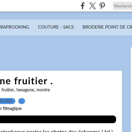
CRAPBOOKING
COUTURE - SACS
BRODERIE POINT DE C
e fruitier .
,
,
,
fruitier
hexagone
montre
10.2023
…
r filmagique