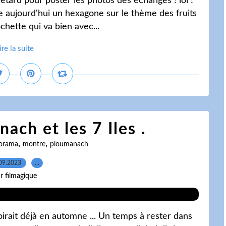
retard pour poster les photos des échanges ! lol !
re aujourd'hui un hexagone sur le thème des fruits
chette qui va bien avec...
ire la suite
ch et les 7 Iles .
,
,
orama
montre
ploumanach
09.2023
…
r filmagique
croirait déjà en automne ... Un temps à rester dans