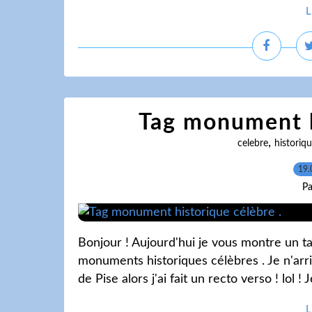
L
Tag monument h
,
celebre
historiq
19.
Pa
Bonjour ! Aujourd'hui je vous montre un ta
monuments historiques célèbres . Je n'arri
de Pise alors j'ai fait un recto verso ! lol !
L