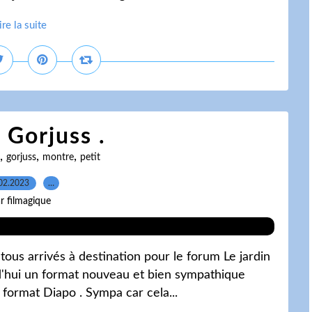
ire la suite
 Gorjuss .
,
,
,
gorjuss
montre
petit
02.2023
…
r filmagique
ous arrivés à destination pour le forum Le jardin
d'hui un format nouveau et bien sympathique
 format Diapo . Sympa car cela...