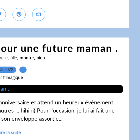
pour une future maman .
,
,
,
belle
fille
montre
piou
08.2022
…
r filmagique
on anniversaire et attend un heureux évènement
res ... hihihi) Pour l'occasion, je lui ai fait une
s son enveloppe assortie...
ire la suite