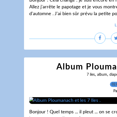
Bonjour ! Cela change : je suis encore en 
Allez j'arrête le papotage et je vous mont
d'automne . J'ai bien sûr prévu la petite po
L
Album Ploumana
,
,
7 iles
album
diap
02.
Pa
Bonjour ! Quel temps ... il pleut ... on se 