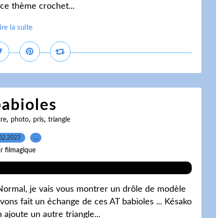
r ce thème crochet...
ire la suite
abioles
,
,
,
re
photo
pris
triangle
02.2023
…
r filmagique
! Normal, je vais vous montrer un drôle de modèle
vons fait un échange de ces AT babioles ... Késako
 ajoute un autre triangle...