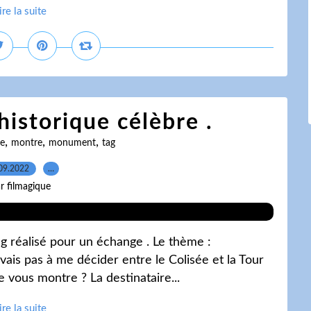
ire la suite
istorique célèbre .
,
,
,
ue
montre
monument
tag
09.2022
…
r filmagique
g réalisé pour un échange . Le thème :
vais pas à me décider entre le Colisée et la Tour
 Je vous montre ? La destinataire...
ire la suite