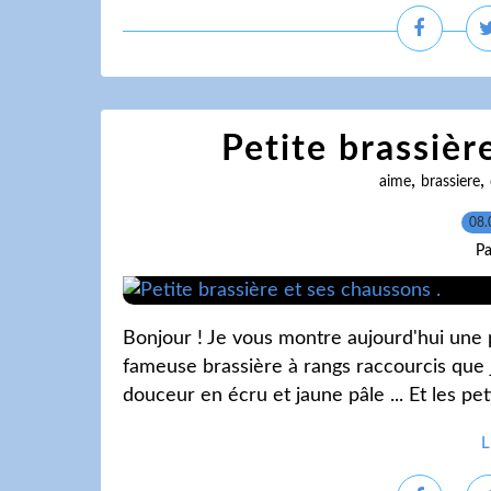
Petite brassièr
,
,
aime
brassiere
08.
Pa
Bonjour ! Je vous montre aujourd'hui une p
fameuse brassière à rangs raccourcis que 
douceur en écru et jaune pâle ... Et les peti
L