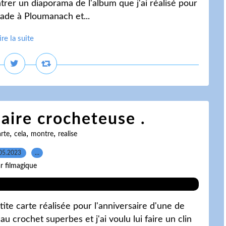
ntrer un diaporama de l'album que j'ai réalisé pour
lade à Ploumanach et...
ire la suite
aire crocheteuse .
,
,
,
rte
cela
montre
realise
05.2023
…
r filmagique
ite carte réalisée pour l'anniversaire d'une de
au crochet superbes et j'ai voulu lui faire un clin