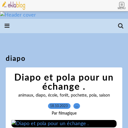
MENU
diapo
Diapo et pola pour un
échange .
,
,
,
,
,
,
animaux
diapo
école
forêt
pochette
pola
saison
18.10.2023
…
Par filmagique