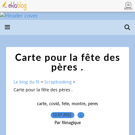
MENU
Carte pour la fête des
pères .
Le blog du fil
>
Scrapbooking
>
Carte pour la fête des pères .
,
,
,
,
carte
covid
fete
montre
peres
12.07.2022
…
Par filmagique