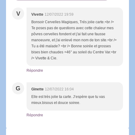
V
Vivette
12/07/2022 19:59
Bonsoir Cervelles Magiques, Trés jolie carte.<br />
Te poses pas de questions avec cette chaleur mes
pôvres cervelles fondent et j'ai fait une fausse
manoeuvre, et j'ai enlevé mon nom de ton site.<br />
Tu a été malade? <br /> Bonne soirée et grosses
bises bien chaudes +46° au soleil du Centre Var.<br
/> Vivette & Cie.
Répondre
G
Ginette
12/07/2022 16:04
Elle est très jolie ta carte. J’espère que tu vas
mieux.bisous et douce soiree.
Répondre