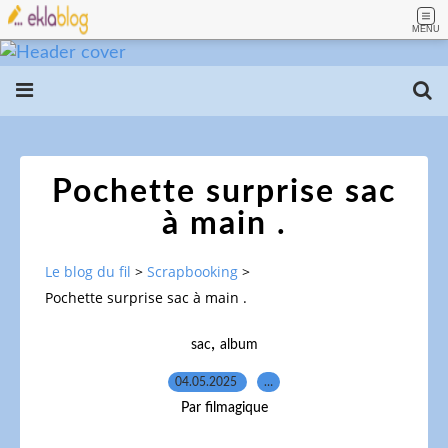
MENU
Pochette surprise sac
à main .
Le blog du fil
>
Scrapbooking
>
Pochette surprise sac à main .
,
sac
album
04.05.2025
…
Par filmagique