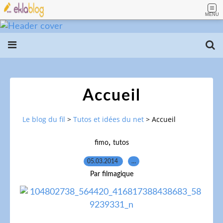
MENU
Accueil
Le blog du fil
>
Tutos et idées du net
>
Accueil
,
fimo
tutos
05.03.2014
…
Par filmagique