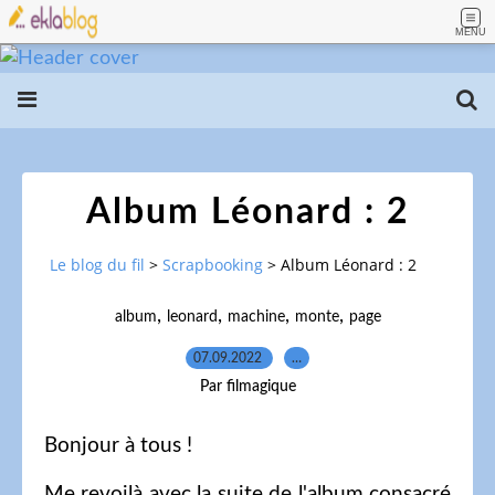
MENU
Album Léonard : 2
Le blog du fil
>
Scrapbooking
>
Album Léonard : 2
,
,
,
,
album
leonard
machine
monte
page
07.09.2022
…
Par filmagique
Bonjour à tous !
Me revoilà avec la suite de l'album consacré