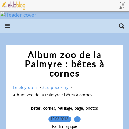
MENU
Album zoo de la
Palmyre : bêtes à
cornes
Le blog du fil
>
Scrapbooking
>
Album zoo de la Palmyre : bêtes à cornes
,
,
,
,
betes
cornes
feuillage
page
photos
15.08.2018
…
Par filmagique