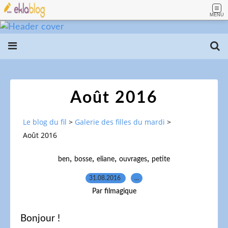
MENU
Août 2016
Le blog du fil
>
Galerie des filles du mardi
>
Août 2016
,
,
,
,
ben
bosse
eliane
ouvrages
petite
31.08.2016
…
Par filmagique
Bonjour !