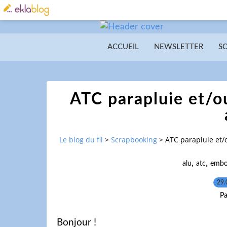
ACCUEIL
NEWSLETTER
S
ATC parapluie et/o
Le blog du fil
>
Scrapbooking
>
ATC parapluie et/
,
,
alu
atc
embo
29.
Pa
Bonjour !