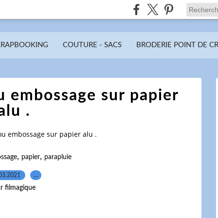
CRAPBOOKING
COUTURE - SACS
BRODERIE POINT DE C
u embossage sur papier
alu .
ou embossage sur papier alu .
,
,
ssage
papier
parapluie
03.2021
…
r filmagique