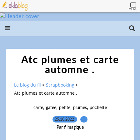
MENU
Atc plumes et carte
automne .
Le blog du fil
>
Scrapbooking
>
Atc plumes et carte automne .
,
,
,
,
carte
gatee
petite
plumes
pochette
25.10.2022
…
Par filmagique