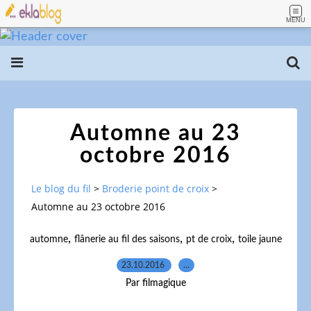
MENU
Automne au 23
octobre 2016
Le blog du fil
>
Broderie point de croix
>
Automne au 23 octobre 2016
,
,
,
automne
flânerie au fil des saisons
pt de croix
toile jaune
23.10.2016
…
Par filmagique