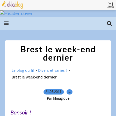
MENU
Brest le week-end
dernier
Le blog du fil
>
Divers et variés !
>
Brest le week-end dernier
21.05.2011
…
Par filmagique
Bonsoir !