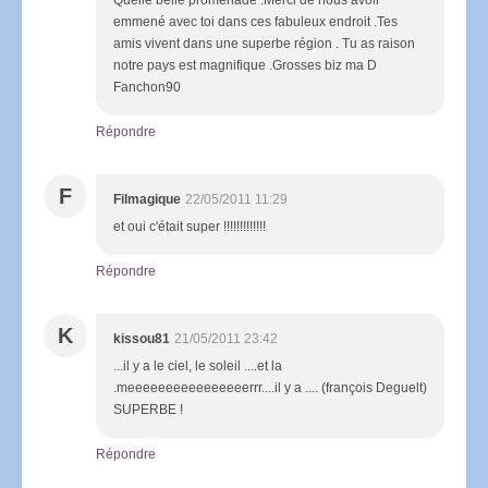
emmené avec toi dans ces fabuleux endroit .Tes
amis vivent dans une superbe région . Tu as raison
notre pays est magnifique .Grosses biz ma D
Fanchon90
Répondre
F
Filmagique
22/05/2011 11:29
et oui c'était super !!!!!!!!!!!!!
Répondre
K
kissou81
21/05/2011 23:42
...il y a le ciel, le soleil ....et la
.meeeeeeeeeeeeeeeerrr....il y a .... (françois Deguelt)
SUPERBE !
Répondre