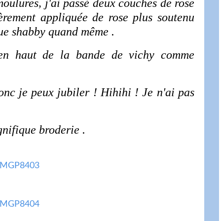
oulures, j'ai passé deux couches de rose
ièrement appliquée de rose plus soutenu
ique shabby quand même .
e en haut de la bande de vichy comme
onc je peux jubiler ! Hihihi ! Je n'ai pas
gnifique broderie .