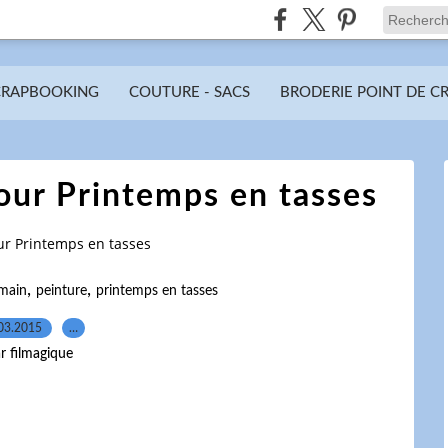
CRAPBOOKING
COUTURE - SACS
BRODERIE POINT DE C
our Printemps en tasses
ur Printemps en tasses
,
,
 main
peinture
printemps en tasses
03.2015
…
r filmagique