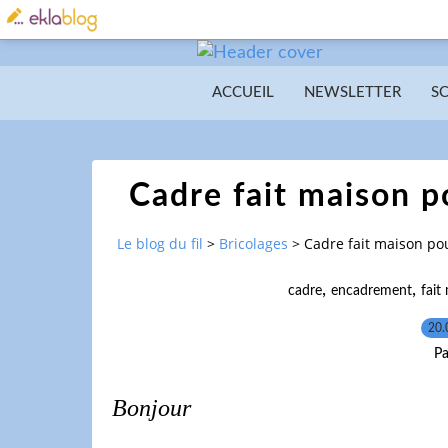
ACCUEIL
NEWSLETTER
S
Cadre fait maison p
Le blog du fil
>
Bricolages
>
Cadre fait maison po
,
,
cadre
encadrement
fait
20.
Pa
Bonjour