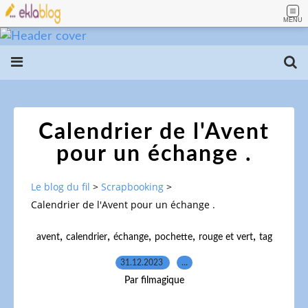
MENU
Calendrier de l'Avent
pour un échange .
Le blog du fil
>
Scrapbooking
>
Calendrier de l'Avent pour un échange .
,
,
,
,
,
avent
calendrier
échange
pochette
rouge et vert
tag
31.12.2023
…
Par filmagique