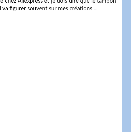
e chez Aliexpress et je dois dire que le tampon
il va figurer souvent sur mes créations ...