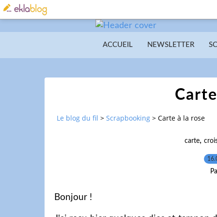
ACCUEIL
NEWSLETTER
S
Carte
Le blog du fil
>
Scrapbooking
>
Carte à la rose
,
carte
croi
16.
Pa
Bonjour !