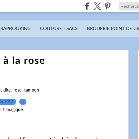
CRAPBOOKING
COUTURE - SACS
BRODERIE POINT DE C
 à la rose
,
,
,
s
dire
rose
tampon
05.2017
…
r filmagique