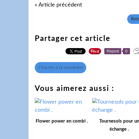
« Article précédent
Reto
Partager cet article
Repost
0
S'inscrire à la newsletter
Vous aimerez aussi :
Flower power en combi .
Tournesols pour u
échange .