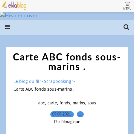
MENU
Carte ABC fonds sous-
marins .
Le blog du fil
>
Scrapbooking
>
Carte ABC fonds sous-marins .
,
,
,
,
abc
carte
fonds
marins
sous
09.09.2021
…
Par filmagique