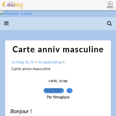
MENU
Carte anniv masculine
Le blog du fil
>
Scrapbooking
>
Carte anniv masculine
,
carte
scrap
01.07.2012
…
Par filmagique
Bonjour !