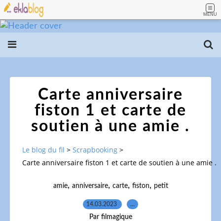
MENU
Carte anniversaire
fiston 1 et carte de
soutien à une amie .
Le blog du fil
>
Scrapbooking
>
Carte anniversaire fiston 1 et carte de soutien à une amie .
,
,
,
,
amie
anniversaire
carte
fiston
petit
14.03.2023
…
Par filmagique