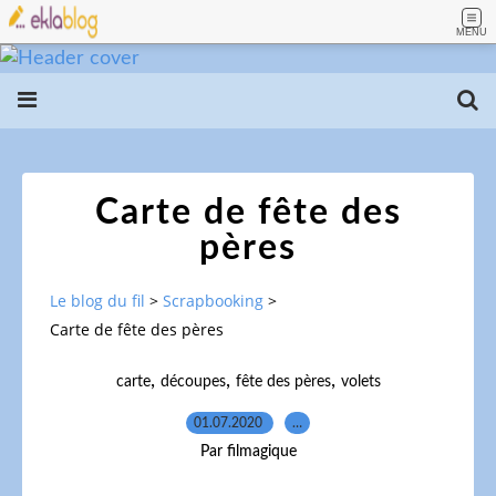
MENU
Carte de fête des
pères
Le blog du fil
>
Scrapbooking
>
Carte de fête des pères
,
,
,
carte
découpes
fête des pères
volets
01.07.2020
…
Par filmagique