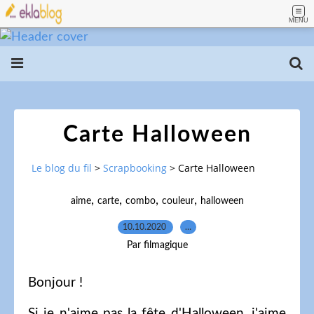
MENU
Carte Halloween
Le blog du fil
>
Scrapbooking
>
Carte Halloween
,
,
,
,
aime
carte
combo
couleur
halloween
10.10.2020
…
Par filmagique
Bonjour !
Si je n'aime pas la fête d'Halloween, j'aime