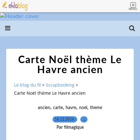
MENU
Carte Noël thème Le
Havre ancien
Le blog du fil
>
Scrapbooking
>
Carte Noël thème Le Havre ancien
,
,
,
,
ancien
carte
havre
noel
theme
16.12.2016
…
Par filmagique