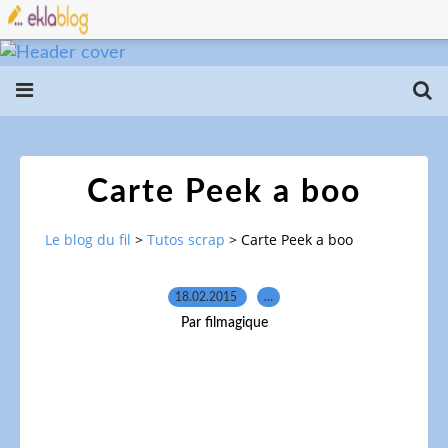
Carte Peek a boo
Le blog du fil
>
Tutos scrap
>
Carte Peek a boo
18.02.2015
…
Par filmagique