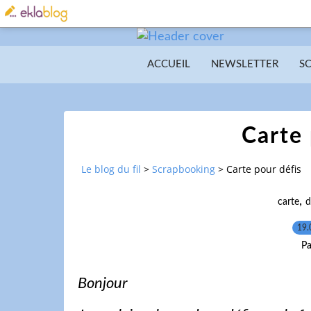
ACCUEIL
NEWSLETTER
S
Carte 
Le blog du fil
>
Scrapbooking
>
Carte pour défis
,
carte
d
19.
Pa
Bonjour