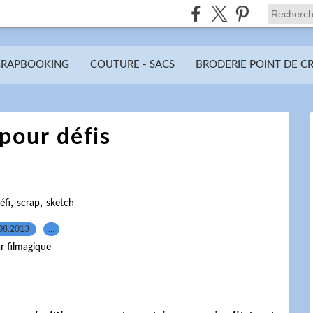
CRAPBOOKING
COUTURE - SACS
BRODERIE POINT DE C
pour défis
,
,
éfi
scrap
sketch
08.2013
…
r filmagique