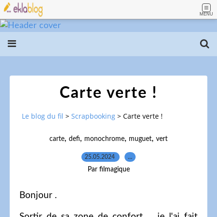
MENU
Carte verte !
Le blog du fil
>
Scrapbooking
>
Carte verte !
,
,
,
,
carte
defi
monochrome
muguet
vert
25.05.2024
…
Par filmagique
Bonjour .
Sortir de sa zone de confort ... je l'ai fait