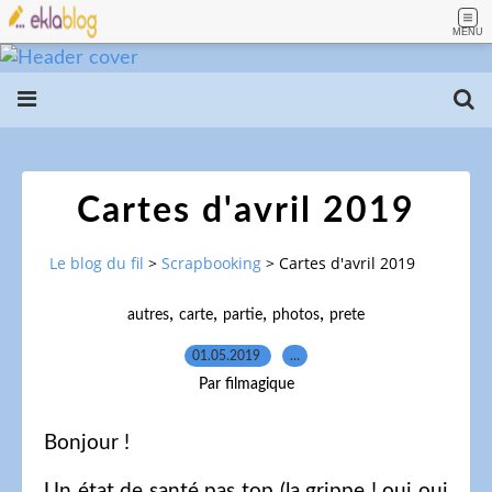
MENU
Cartes d'avril 2019
Le blog du fil
>
Scrapbooking
>
Cartes d'avril 2019
,
,
,
,
autres
carte
partie
photos
prete
01.05.2019
…
Par filmagique
Bonjour !
Un état de santé pas top (la grippe ! oui oui