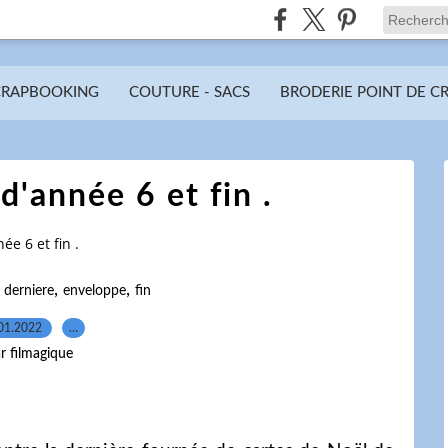
CRAPBOOKING
COUTURE - SACS
BRODERIE POINT DE C
d'année 6 et fin .
ée 6 et fin .
,
,
,
derniere
enveloppe
fin
01.2022
…
r filmagique