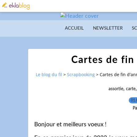
ACCUEIL
NEWSLETTER
S
Cartes de fin 
Le blog du fil
>
Scrapbooking
>
Cartes de fin d'ann
,
assortie
carte
01.
Pa
Bonjour et meilleurs voeux !