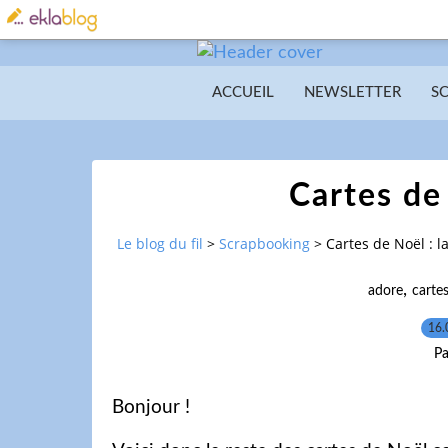
ACCUEIL
NEWSLETTER
S
Cartes de 
Le blog du fil
>
Scrapbooking
>
Cartes de Noël : la
,
adore
carte
16.
Pa
Bonjour !