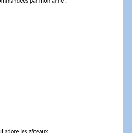
 commandées par mon amie :
 adore les gâteaux ...