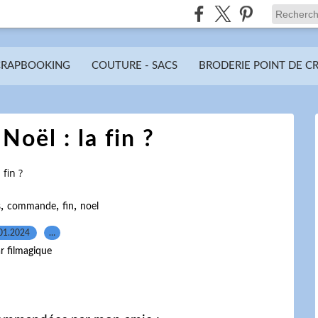
CRAPBOOKING
COUTURE - SACS
BRODERIE POINT DE C
Noël : la fin ?
 fin ?
,
,
,
s
commande
fin
noel
01.2024
…
r filmagique