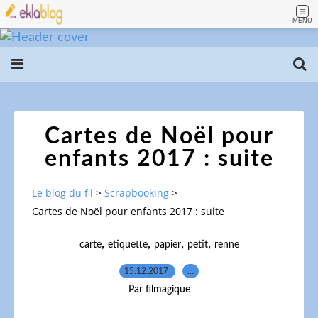
MENU
Cartes de Noël pour
enfants 2017 : suite
Le blog du fil
>
Scrapbooking
>
Cartes de Noël pour enfants 2017 : suite
,
,
,
,
carte
etiquette
papier
petit
renne
15.12.2017
…
Par filmagique