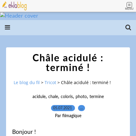
MENU
Châle acidulé :
terminé !
Le blog du fil
>
Tricot
>
Châle acidulé : terminé !
,
,
,
,
acidule
chale
coloris
photo
termine
05.07.2021
…
Par filmagique
Bonjour !