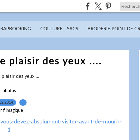
CRAPBOOKING
COUTURE - SACS
BRODERIE POINT DE C
plaisir des yeux ....
laisir des yeux ....
photos
02.2014
…
r filmagique