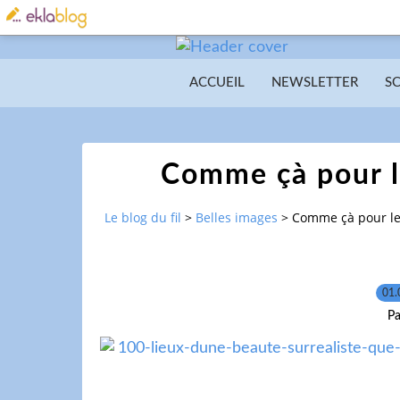
ACCUEIL
NEWSLETTER
S
Comme çà pour le 
Le blog du fil
>
Belles images
>
Comme çà pour le p
01.
Pa