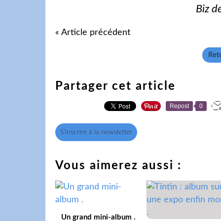
Biz d
« Article précédent
Reto
Partager cet article
Repost
0
S'inscrire à la newsletter
Vous aimerez aussi :
Un grand mini-album .