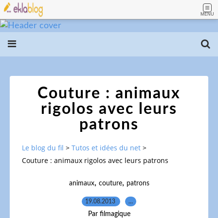
MENU
Couture : animaux
rigolos avec leurs
patrons
Le blog du fil
>
Tutos et idées du net
>
Couture : animaux rigolos avec leurs patrons
,
,
animaux
couture
patrons
19.08.2013
…
Par filmagique