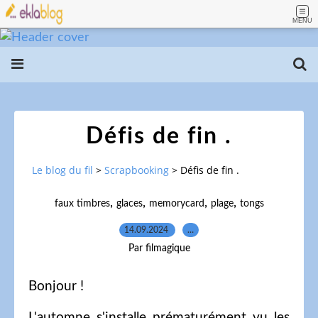
MENU
Défis de fin .
Le blog du fil
>
Scrapbooking
>
Défis de fin .
,
,
,
,
faux timbres
glaces
memorycard
plage
tongs
14.09.2024
…
Par filmagique
Bonjour !
L'automne s'installe prématurément vu les