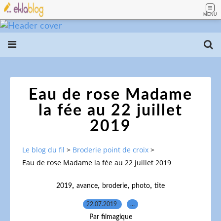
MENU
Eau de rose Madame
la fée au 22 juillet
2019
Le blog du fil
>
Broderie point de croix
>
Eau de rose Madame la fée au 22 juillet 2019
,
,
,
,
2019
avance
broderie
photo
tite
22.07.2019
…
Par filmagique