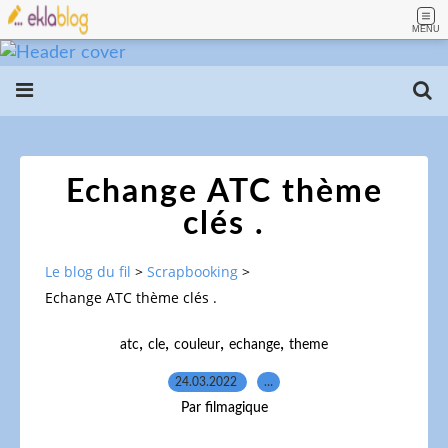
MENU
Echange ATC thème
clés .
Le blog du fil
>
Scrapbooking
>
Echange ATC thème clés .
,
,
,
,
atc
cle
couleur
echange
theme
24.03.2022
…
Par filmagique