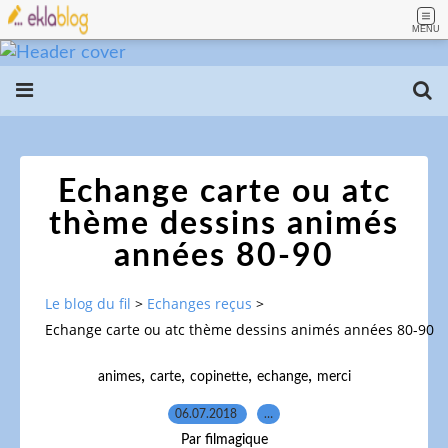
MENU
Echange carte ou atc
thème dessins animés
années 80-90
Le blog du fil
>
Echanges reçus
>
Echange carte ou atc thème dessins animés années 80-90
,
,
,
,
animes
carte
copinette
echange
merci
06.07.2018
…
Par filmagique