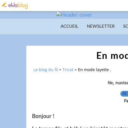
ACCUEIL
NEWSLETTER
S
En mod
Le blog du fil
>
Tricot
>
En mode layette .
,
file
mante
26.
Pa
Bonjour !