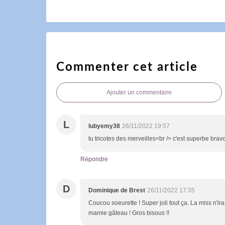
Commenter cet article
Ajouter un commentaire
L
lubyemy38
26/11/2022 19:57
tu tricotes des merveilles<br /> c'est superbe brav
Répondre
D
Dominique de Brest
26/11/2022 17:35
Coucou soeurette ! Super joli tout ça. La miss n'ira
mamie gâteau ! Gros bisous !!