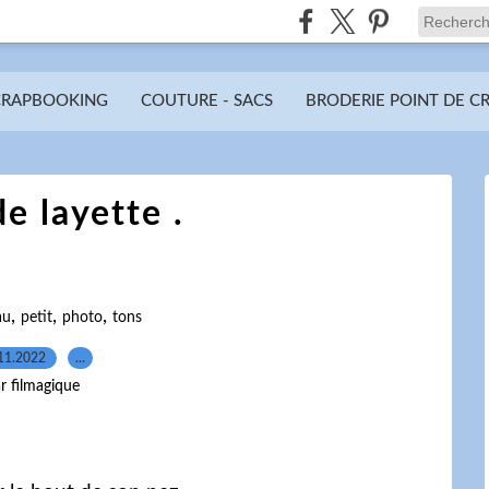
CRAPBOOKING
COUTURE - SACS
BRODERIE POINT DE C
e layette .
,
,
,
au
petit
photo
tons
11.2022
…
r filmagique